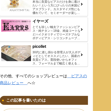
本当に良質なピアスだけを身に着け
たい！という方にぴったりの米国ピ
アスブランド。カスタマイズ性にも
優れていて、セミオーダーが楽しめ
ます。
イヤーズ
とても珍しい軸太ファッションピア
ス・純チタン～18金、純金コートな
どハイクオリティでリーズナブルな
ボディピアス・シリコンチューブな
ど、品数は多くありませんが、貴重
な商品ばかりです♪
picollet
30代に差し掛かる管理人が大人ボデ
ィピとしてオススメしたい、国産の
良質ピアス。普段使いからオフィ
ス、フォーマルまで幅広く使えるデ
ザインがお気に入りです◎
その他、すべてのショップレビューは
ピアスの
商品レビュー
へ☆
この記事を書いたのは