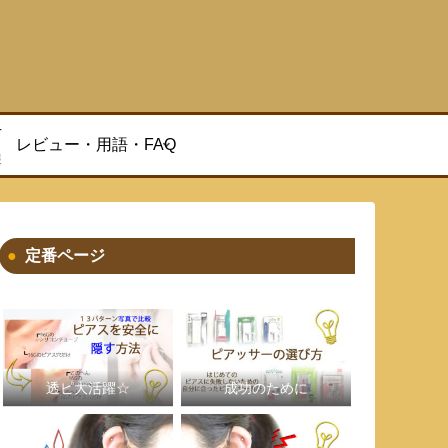
方
レビュー・用語・FAQ
報
定番ページ
透ピ大活躍☆
成功のために