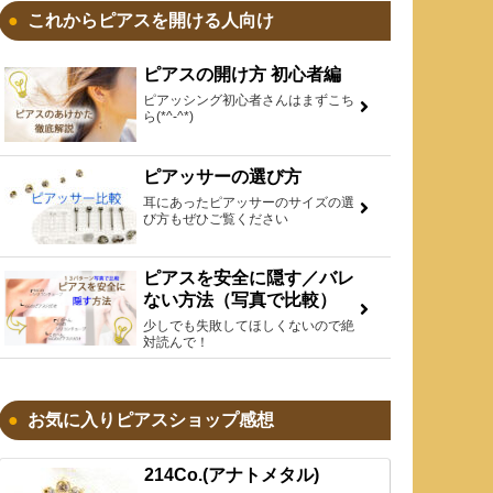
これからピアスを開ける人向け
ピアスの開け方 初心者編
ピアッシング初心者さんはまずこち
ら(*^-^*)
ピアッサーの選び方
耳にあったピアッサーのサイズの選
び方もぜひご覧ください
ピアスを安全に隠す／バレ
ない方法（写真で比較）
少しでも失敗してほしくないので絶
対読んで！
お気に入りピアスショップ感想
214Co.(アナトメタル)