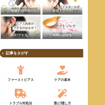
体液トラブル
腫れトラブル
簡単に試せる
肉芽/デキモノ
記事をさがす
ファーストピアス
ケアの基本
トラブル対処法
透ピ/隠し方