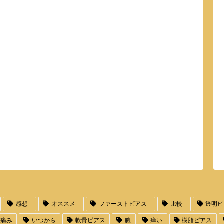
感想
オススメ
ファーストピアス
比較
透明ピ
痛み
いつから
軟骨ピアス
膿
痒い
樹脂ピアス