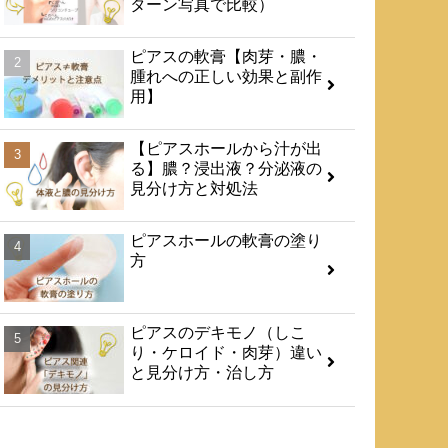
ターン写真で比較）
​ピアスの軟膏【肉芽・膿・
腫れへの正しい効果と副作
用】
【ピアスホールから汁が出
る】膿？浸出液？分泌液の
見分け方と対処法
ピアスホールの軟膏の塗り
方
ピアスのデキモノ（しこ
り・ケロイド・肉芽）違い
と見分け方・治し方