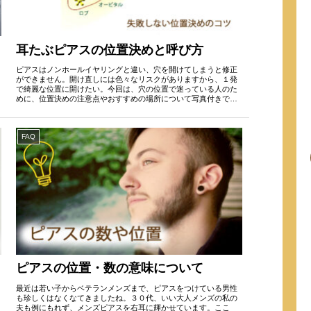
耳たぶピアスの位置決めと呼び方
ピアスはノンホールイヤリングと違い、穴を開けてしまうと修正
ができません。開け直しには色々なリスクがありますから、１発
で綺麗な位置に開けたい。今回は、穴の位置で迷っている人のた
めに、位置決めの注意点やおすすめの場所について写真付きで解
説します...
FAQ
ピアスの位置・数の意味について
最近は若い子からベテランメンズまで、ピアスをつけている男性
も珍しくはなくなてきましたね。３０代、いい大人メンズの私の
夫も例にもれず、メンズピアスを右耳に輝かせています。ここ