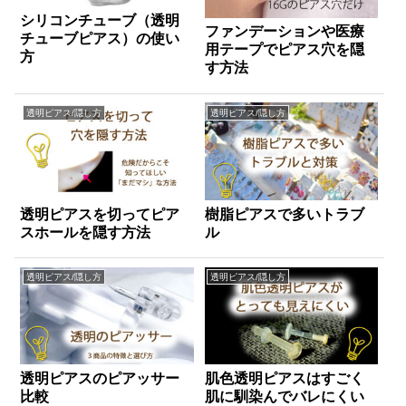
シリコンチューブ（透明
ファンデーションや医療
チューブピアス）の使い
用テープでピアス穴を隠
方
す方法
透明ピアス/隠し方
透明ピアス/隠し方
透明ピアスを切ってピア
樹脂ピアスで多いトラブ
スホールを隠す方法
ル
透明ピアス/隠し方
透明ピアス/隠し方
透明ピアスのピアッサー
肌色透明ピアスはすごく
比較
肌に馴染んでバレにくい