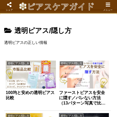
現役看護師が解説するピアスケア成功のコツ
シェア
メニュー
透明ピアス/隠し方
透明ピアスの正しい情報
透明ピアス/隠し方
透明ピアス/隠し方
100均と安めの透明ピアス
ファーストピアスを安全
比較
に隠す／バレない方法
（13パターン写真で比
較）
透明ピアス/隠し方
透明ピアス/隠し方