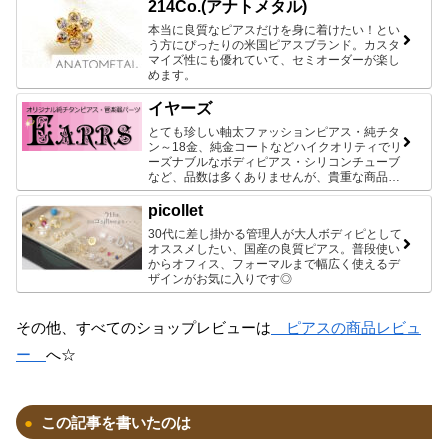
214Co.(アナトメタル)
本当に良質なピアスだけを身に着けたい！とい
う方にぴったりの米国ピアスブランド。カスタ
マイズ性にも優れていて、セミオーダーが楽し
めます。
イヤーズ
とても珍しい軸太ファッションピアス・純チタ
ン～18金、純金コートなどハイクオリティでリ
ーズナブルなボディピアス・シリコンチューブ
など、品数は多くありませんが、貴重な商品ば
かりです♪
picollet
30代に差し掛かる管理人が大人ボディピとして
オススメしたい、国産の良質ピアス。普段使い
からオフィス、フォーマルまで幅広く使えるデ
ザインがお気に入りです◎
その他、すべてのショップレビューは
ピアスの商品レビュ
ー
へ☆
この記事を書いたのは