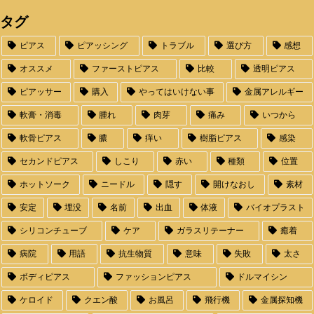
タグ
ピアス
ピアッシング
トラブル
選び方
感想
オススメ
ファーストピアス
比較
透明ピアス
ピアッサー
購入
やってはいけない事
金属アレルギー
軟膏・消毒
腫れ
肉芽
痛み
いつから
軟骨ピアス
膿
痒い
樹脂ピアス
感染
セカンドピアス
しこり
赤い
種類
位置
ホットソーク
ニードル
隠す
開けなおし
素材
安定
埋没
名前
出血
体液
バイオプラスト
シリコンチューブ
ケア
ガラスリテーナー
癒着
病院
用語
抗生物質
意味
失敗
太さ
ボディピアス
ファッションピアス
ドルマイシン
ケロイド
クエン酸
お風呂
飛行機
金属探知機