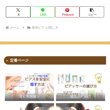
X
LINE
Pinterest
コピー
ホーム
透明ピアス/隠し方
定番ページ
透ピ大活躍☆
成功のために