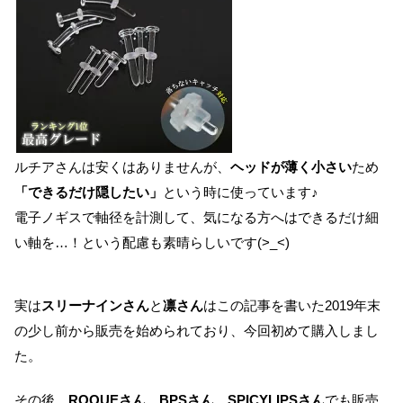
ルチアさんは安くはありませんが、
ヘッドが薄く小さい
ため
「できるだけ隠したい」
という時に使っています♪
電子ノギスで軸径を計測して、気になる方へはできるだけ細
い軸を…！という配慮も素晴らしいです(>_<)
実は
スリーナインさん
と
凛さん
はこの記事を書いた2019年末
の少し前から販売を始められており、今回初めて購入しまし
た。
その後、
ROQUEさん、BPSさん、SPICYLIPSさん
でも販売