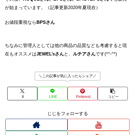
が始まっています。（記事更新2020年夏現在）
お値段重視なら
BPSさん
ちなみに管理人としては他の商品の品質なども考慮すると現
在もオススメは
JEWEL’sさん
と、
ルチアさん
です(*^-^*)
＼この記事が気に入ったらシェア／
X
LINE
Pinterest
コピー
じじをフォローする