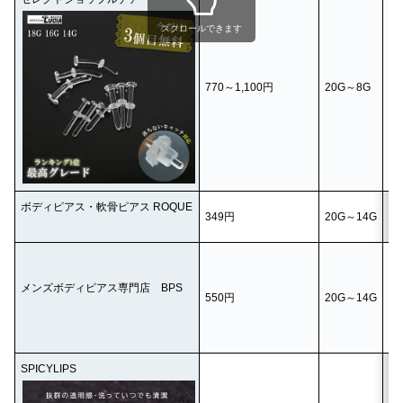
スクロールできます
2
1
770～1,100円
20G～8G
1
1
8
ボディピアス・軟骨ピアス ROQUE
349円
20G～14G
‐
20
18
メンズボディピアス専門店 BPS
550円
20G～14G
16
14
(
SPICYLIPS