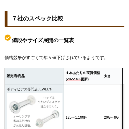
７社のスペック比較
値段やサイズ展開の一覧表
価格競争がすごくて年々値下げされているようです。
１本あたりの実質
価格
ヘ
販売店
/
商品
太さ
(
2022.4.6
更新)
サ
ボディピアス専門店JEWEL’s
2
18
125～1,100円
20G～8G
16
14