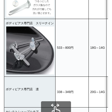
ボディピアス専門店 スリーナイン
18
533～800円
18G～14G
16
14
20
18
ボディピアス専門店 凛
338～349円
20G～14G
16
14
(
セレクトショップルチア