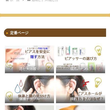
定番ページ
透ピ大活躍☆
成功のために
体液トラブル
腫れトラブル