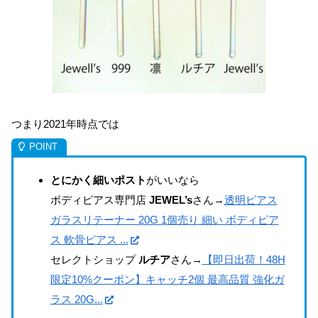
つまり2021年時点では
とにかく細いポスト
がいいなら
ボディピアス専門店
JEWEL’s
さん→
透明ピアス
ガラスリテーナー 20G 1個売り 細い ボディピア
ス 軟骨ピアス ...
セレクトショップ
ルチア
さん→
【即日出荷！48H
限定10%クーポン】キャッチ2個 最高品質 強化ガ
ラス 20G...