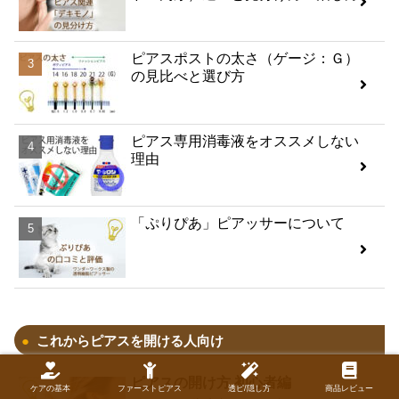
ピアスポストの太さ（ゲージ：Ｇ）
の見比べと選び方
ピアス専用消毒液をオススメしない
理由
「ぷりぴあ」ピアッサーについて
これからピアスを開ける人向け
ピアスの開け方 初心者編
ケアの基本
ファーストピアス
透ピ/隠し方
商品レビュー