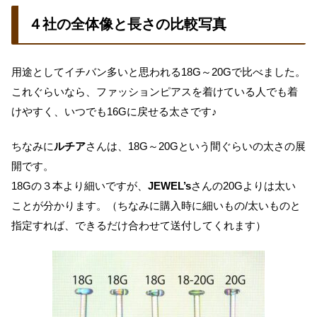
４社の全体像と長さの比較写真
用途としてイチバン多いと思われる18G～20Gで比べました。
これぐらいなら、ファッションピアスを着けている人でも着
けやすく、いつでも16Gに戻せる太さです♪
ちなみに
ルチア
さんは、18G～20Gという間ぐらいの太さの展
開です。
18Gの３本より細いですが、
JEWEL’s
さんの20Gよりは太い
ことが分かります。（ちなみに購入時に細いもの/太いものと
指定すれば、できるだけ合わせて送付してくれます）