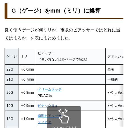
G（ゲージ）をmm（ミリ）に換算
良く使うゲージが何ミリか、市販のピアッサーではどれに当
てはまるか、を表にまとめました。
ピアッサー
ゲージ
ミリ
ファッション
（使い方などは各ページで解説）
22G
≒0.6mm
華奢
21G
≒0.7mm
一般的
ドリームタッチ
20G
≒0.8mm
やや太め/メ
PINAC1α
19G
≒0.9mm
ピナックⅡα
やや太め/メ
瞬間ピアッサー
18G
≒1.0mm
やや太め/メ
ティピア
スクロールできます