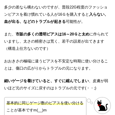
多少の差なら構わないのですが、普段22G程度のファッショ
ンピアスを着け慣れている人が16Ｇを購入すると
入らない、
血が出る、などのトラブルが起きる
可能性が。
また、
市販の多くの透明ピアスは16～20Ｇと太め
に作られて
いますし、太さの精密さは荒く、若干の誤差が出てきます
（構造上仕方ないのです）
おおきさの極端に違うピアスを不安定な時期に使い分けるこ
とは、傷口の広がりからトラブルの元になります。
細いゲージを着けていると、すぐに縮んでしまい
、皮膚が弱
いほど元のサイズに戻すのはトラブルの元です(・・;)
基本的に同じゲージ数のピアスを使い分ける
ことが基本ですm(__)m