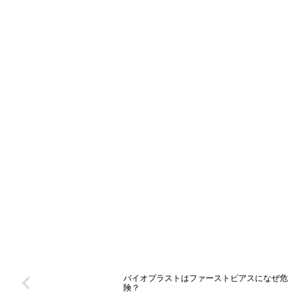
バイオプラストはファーストピアスになぜ危
険？