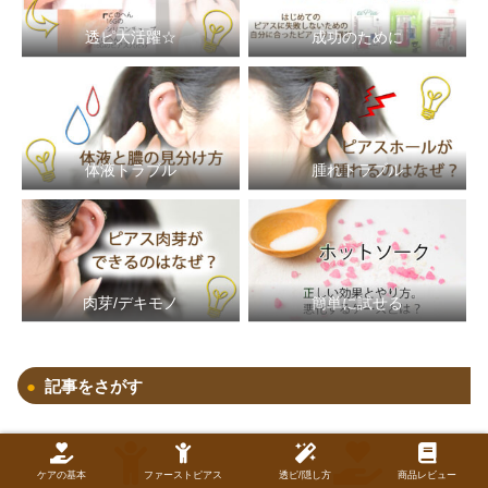
透ピ大活躍☆
成功のために
体液トラブル
腫れトラブル
簡単に試せる
肉芽/デキモノ
記事をさがす
ケアの基本
ファーストピアス
透ピ/隠し方
商品レビュー