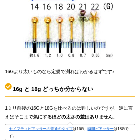
16Gより太いものなら定規で測ればわかるはずです♪
16g と 18g どっちか分からない
1ミリ前後の16Gと18Gを比べるのは難しいのですが、逆に言
えばそこまで
気にするほどの太さの差はありません
。
セイフティピアッサーの普通のタイプ
は16G、
瞬間ピアッサー
は18Gで
す。