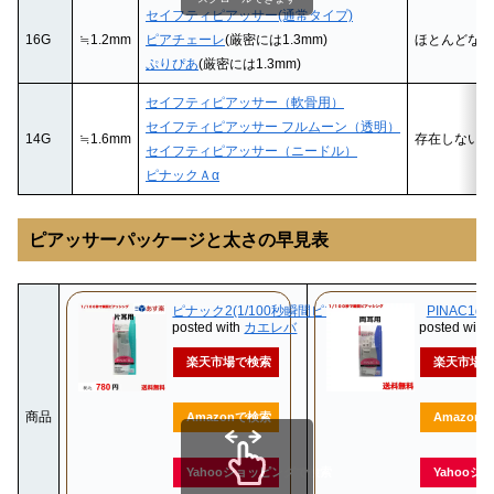
セイフティピアッサー(通常タイプ)
16G
≒1.2mm
ピアチェーレ
(厳密には1.3mm)
ほとんどない
ぷりぴあ
(厳密には1.3mm)
セイフティピアッサー（軟骨用）
セイフティピアッサー フルムーン（透明）
14G
≒1.6mm
存在しない
セイフティピアッサー（ニードル）
ピナックＡα
ピアッサーパッケージと太さの早見表
ピナック2(1/100秒瞬間ピアッサー)
PINAC1α
posted with
カエレバ
posted with
楽天市場で検索
楽天市場で
商品
Amazonで検索
Amazon
Yahooショッピングで検索
Yahoo