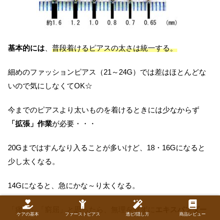
基本的には
、
普段着けるピアスの太さは統一する。
細めのファッションピアス（21～24G）では差はほとんどな
いので気にしなくてOK☆
今までのピアスより太いものを着けるときには少なからず
「拡張」作業
が必要・・・
20Gまではすんなり入ることが多いけど、18・16Gになると
少し太くなる。
14Gになると、急にかな～り太くなる。
「痛い」「窮屈」と思ったら、無理をせずに
エキスパンダー
ケアの基本
ファーストピアス
透ピ/隠し方
商品レビュー