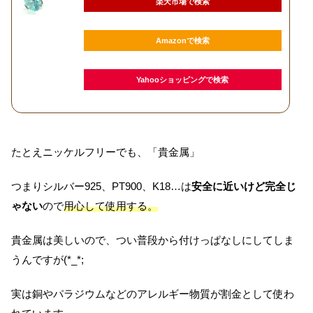
楽天市場で検索
Amazonで検索
Yahooショッピングで検索
たとえニッケルフリーでも、「貴金属」
つまりシルバー
925
、
PT900
、
K18…
は
安全に近いけど完全じ
ゃない
ので
用心して使用する。
貴金属は美しいので、つい普段から付けっぱなしにしてしま
うんですが(*_*;
実は銅やパラジウムなどのアレルギー物質が割金として使わ