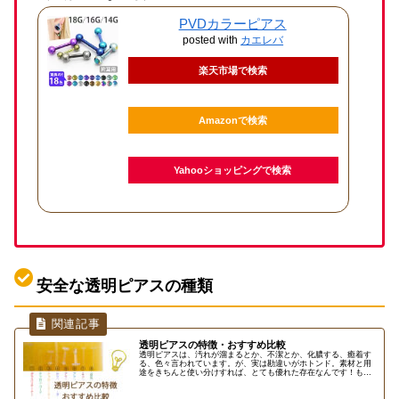
PVDカラーピアス
posted with
カエレバ
楽天市場で検索
Amazonで検索
Yahooショッピングで検索
安全な透明ピアスの種類
透明ピアスの特徴・おすすめ比較
透明ピアスは、汚れが溜まるとか、不潔とか、化膿する、癒着す
る、色々言われています。が、実は勘違いがホトンド。素材と用
途をきちんと使い分けすれば、とても優れた存在なんです！もち
ろん素材によってはファーストピアスにも、付けっぱなしで使え
ますこの...