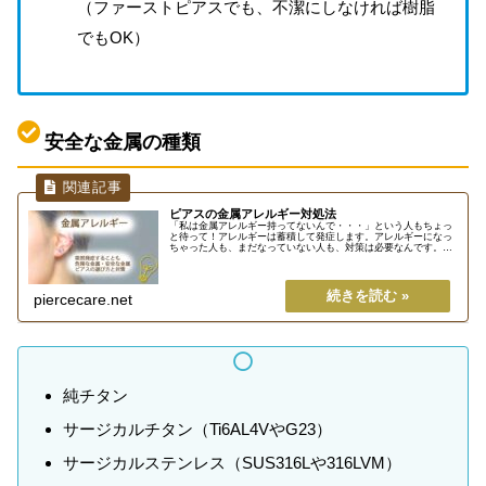
（ファーストピアスでも、不潔にしなければ樹脂
でもOK）
安全な金属の種類
ピアスの金属アレルギー対処法
「私は金属アレルギー持ってないんで・・・」という人もちょっ
と待って！アレルギーは蓄積して発症します。アレルギーになっ
ちゃった人も、まだなっていない人も、対策は必要なんです。
【確実にアレルギーにならない素材】以外は、ピアスを変更して
２～３日様...
piercecare.net
純チタン
サージカルチタン（
Ti6AL4V
や
G23
）
サージカルステンレス（
SUS316L
や
316LVM）