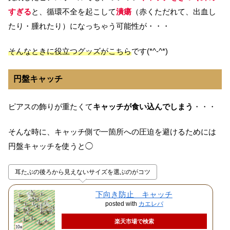
すぎる
と、循環不全を起こして
潰瘍
（赤くただれて、出血し
たり・腫れたり）になっちゃう可能性が・・・
そんなときに役立つグッズがこちら
です(*^-^*)
円盤キャッチ
ピアスの飾りが重たくて
キャッチが食い込んでしまう
・・・
そんな時に、キャッチ側で一箇所への圧迫を避けるためには
円盤キャッチを使うと◯
耳たぶの後ろから見えないサイズを選ぶのがコツ
下向き防止 キャッチ
posted with
カエレバ
楽天市場で検索