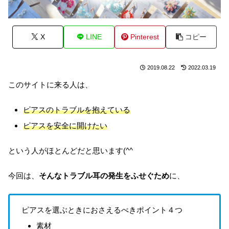
X
LINE
Pinterest
コピー
2019.08.22
2022.03.19
このサイトに来る人は、
ピアスのトラブルを抱えている
ピアスを安全に開けたい
という人がほとんどだと思います(^^
今回は、
そんなトラブル耳の発生をふせぐため
に、
ピアスを選ぶときにおさえるべきポイント４つ
素材