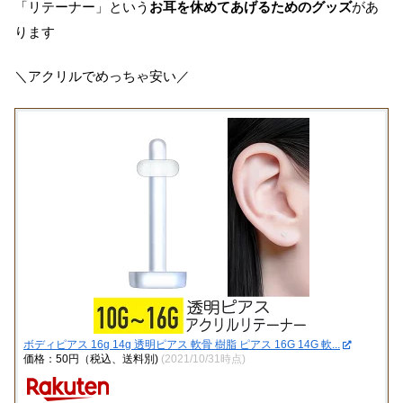
「リテーナー」という
お耳を休めてあげるためのグッズ
があ
ります
＼アクリルでめっちゃ安い／
ボディピアス 16g 14g 透明ピアス 軟骨 樹脂 ピアス 16G 14G 軟...
価格：50円（税込、送料別)
(2021/10/31時点)