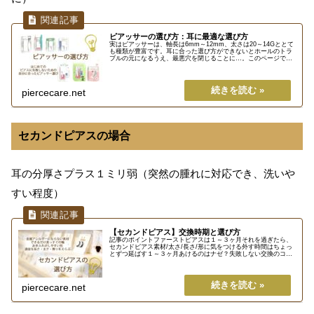
ピアッサーの選び方：耳に最適な選び方
実はピアッサーは、軸長は6mm～12mm、太さは20～14Gととて
も種類が豊富です。耳に合った選び方ができないとホールのトラ
ブルの元になるうえ、最悪穴を閉じることに…。このページでは
ピアッサー選びで大切なポイントについて分かりやすく解説し
ま...
piercecare.net
セカンドピアスの場合
耳の分厚さプラス１ミリ弱（突然の腫れに対応でき、洗いや
すい程度）
【セカンドピアス】交換時期と選び方
記事のポイントファーストピアスは１～３ヶ月それを過ぎたら、
セカンドピアス素材/太さ/長さ/形に気をつける外す時間はちょっ
とずつ延ばす１～３ヶ月あけるのはナゼ？失敗しない交換のコツ
は？スグ交換したいときはどうする？ など、セカンドピアスにつ
い...
piercecare.net