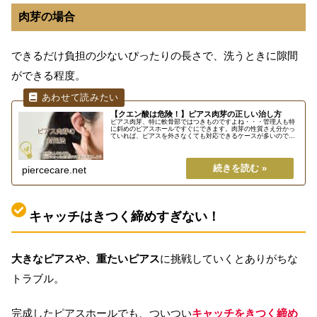
肉芽の場合
できるだけ負担の少ないぴったりの長さで、洗うときに隙間
ができる程度。
【クエン酸は危険！】ピアス肉芽の正しい治し方
ピアス肉芽、特に軟骨部ではつきものですよね・・・管理人も特
に斜めのピアスホールですぐにできます。肉芽の性質さえ分かっ
ていれば、ピアスを外さなくても対応できるケースが多いので、
無理な民間療法で傷口を悪化させる前に、安全にできる対策をし
ましょう...
piercecare.net
キャッチはきつく締めすぎない！
大きなピアスや、重たいピアス
に挑戦していくとありがちな
トラブル。
完成したピアスホールでも、ついつい
キャッチをきつく締め