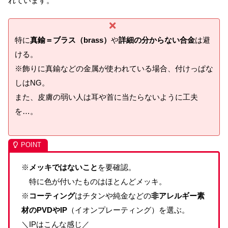
れています。
特に
真鍮＝ブラス（
brass
）
や
詳細の分からない合金
は避
ける。
※飾りに真鍮などの金属が使われている場合、付けっぱな
しはNG。
また、皮膚の弱い人は耳や首に当たらないように工夫
を…。
※
メッキではないこと
を要確認。
特に色が付いたものはほとんどメッキ。
※
コーティング
は
チタンや純金などの
非アレルギー素
材の
PVD
や
IP
（イオンプレーティング）を選ぶ。
＼IPはこんな感じ／