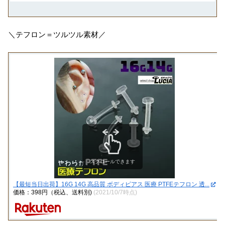
＼テフロン＝ツルツル素材／
スクロールできます
【最短当日出荷】16G 14G 高品質 ボディピアス 医療 PTFEテフロン 透...
価格：398円（税込、送料別)
(2021/10/7時点)