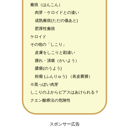
瘢痕（はんこん）
肉芽・ケロイドとの違い
成熟瘢痕(ただの傷あと)
肥厚性瘢痕
ケロイド
その他の「しこり」
皮膚をしこりと勘違い
腫れ・潰瘍（かいよう）
膿瘍(のうよう)
粉瘤 (ふんりゅう) （表皮嚢腫）
※黒っぽい肉芽
しこりの上からピアスはあけられる？
クエン酸療法の危険性
スポンサー広告