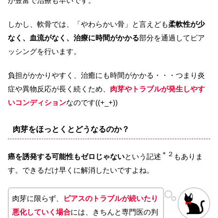
が豊富で治療も早いです。
しかし、軟骨では、「やわらかい骨」と言えども
柔軟性が少
なく、血流がなく、治療に時間がかかる
部分を通過してピア
ッシングを行います。
負担がかかりやすく、治癒にも時間がかかる・・・つまり炎
症や異物反応が長く続くため、
肉芽やトラブルが発生しやす
いコンディション
なのです((+_+))
肉芽をほっとくとどうなるのか？
＊２
癌を誘発する可能性もゼロじゃない
という記述
もありま
す。できるだけ早くに解消したいですよね。
肉芽に限らず、
ピアスのトラブルが続いたり
悪化していく場合
には、きちんと専門医の判