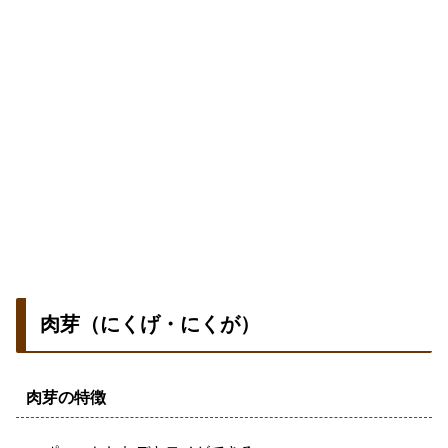
肉芽（にくげ・にくが）
肉芽の特徴