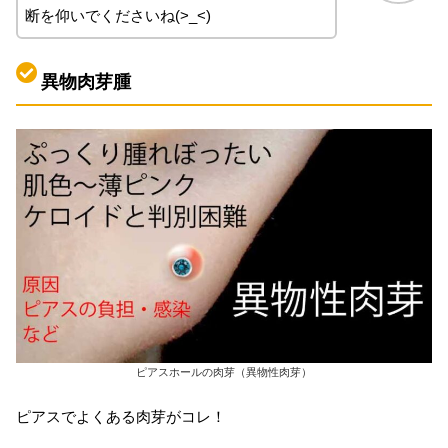
断を仰いでくださいね(>_<)
異物肉芽腫
ピアスホールの肉芽（異物性肉芽）
ピアスでよくある肉芽がコレ！