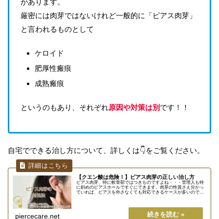
があります。
厳密には肉芽ではないけれど一般的に「ピアス肉芽」
と言われるものとして
ケロイド
肥厚性瘢痕
成熟瘢痕
というのもあり、それぞれ
原因や対策は別
です！！
自宅でできる治し方について、詳しくは👇をご覧ください。
【クエン酸は危険！】ピアス肉芽の正しい治し方
ピアス肉芽、特に軟骨部ではつきものですよね・・・管理人も特
に斜めのピアスホールですぐにできます。肉芽の性質さえ分かっ
ていれば、ピアスを外さなくても対応できるケースが多いので、
無理な民間療法で傷口を悪化させる前に、安全にできる対策をし
ましょう...
piercecare.net