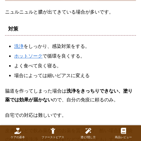
ニュルニュルと膿が出てきている場合が多いです。
対策
洗浄
をしっかり、感染対策をする。
ホットソーク
で循環を良くする。
よく食べて良く寝る。
場合によっては細いピアスに変える
​脇道を作ってしまった場合は
洗浄をきっちりできない、塗り
薬では効果が届かない
ので、自分の免疫に頼るのみ。
自宅での対応は難しいです。
皮膚科などで飲み薬などのお薬を貰ったり、酷い場合膿の袋
ケアの基本
ファーストピアス
透ピ/隠し方
商品レビュー
の中を直接洗浄（細い注射針などで刺すことも）するなどし