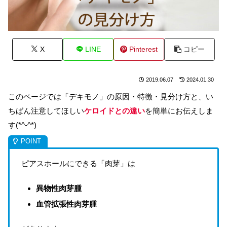
X
LINE
Pinterest
コピー
2019.06.07
2024.01.30
このページでは「デキモノ」の原因・特徴・見分け方と、い
ちばん注意してほしい
ケロイドとの違い
を簡単にお伝えしま
す(*^-^*)
ピアスホールにできる「肉芽」は
異物性肉芽腫
血管拡張性肉芽腫