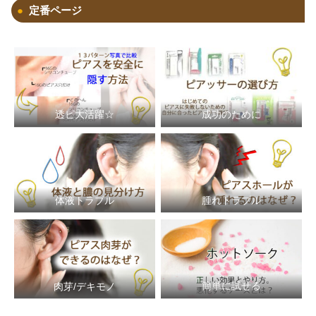
定番ページ
透ピ大活躍☆
成功のために
体液トラブル
腫れトラブル
簡単に試せる
肉芽/デキモノ