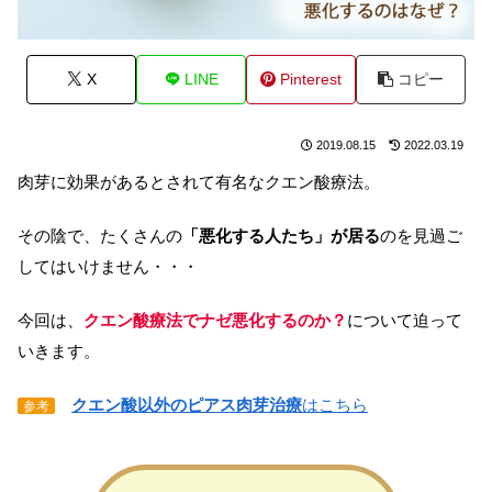
X
LINE
Pinterest
コピー
2019.08.15
2022.03.19
肉芽に効果があるとされて有名なクエン酸療法。
その陰で、たくさんの
「悪化する人たち」が居る
のを見過ご
してはいけません・・・
今回は、
クエン酸療法でナゼ悪化するのか？
について迫って
いきます。
クエン酸以外のピアス肉芽治療
はこちら
参考