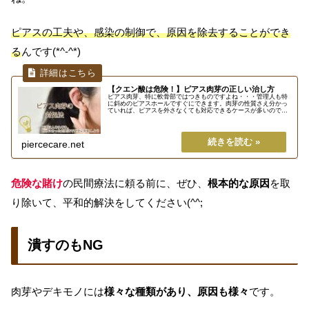
ピアスの工夫や、感染の制御で、原因を除去することができ
る
んです(*^-^*)
【クエン酸は危険！】ピアス肉芽の正しい治し方
ピアス肉芽、特に軟骨部ではつきものですよね・・・管理人も特
に斜めのピアスホールですぐにできます。肉芽の性質さえ分かっ
ていれば、ピアスを外さなくても対応できるケースが多いので、
無理な民間療法で傷口を悪化させる前に、安全にできる対策をし
ましょう...
piercecare.net
危険な賭け
の民間療法に頼る前に、ぜひ、
根本的な原因
を取
り除いて、平和的解決をしてください(^^;
潰すのもNG
肉芽やデキモノには
様々な種類があり、原因も様々
です。