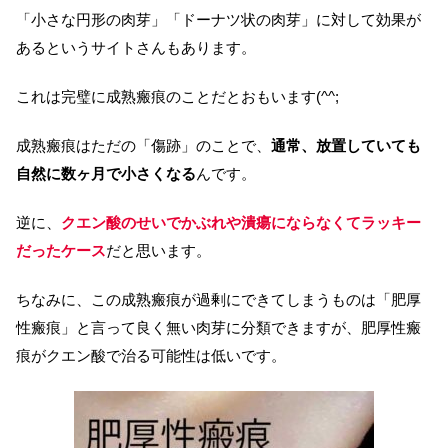
「小さな円形の肉芽」「ドーナツ状の肉芽」に対して効果が
あるというサイトさんもあります。
これは完璧に成熟瘢痕のことだとおもいます(^^;
成熟瘢痕はただの「傷跡」のことで、
通常、放置していても
自然に数ヶ月で小さくなる
んです。
逆に、
クエン酸のせいでかぶれや潰瘍にならなくてラッキー
だったケース
だと思います。
ちなみに、この成熟瘢痕が過剰にできてしまうものは「肥厚
性瘢痕」と言って良く無い肉芽に分類できますが、肥厚性瘢
痕がクエン酸で治る可能性は低いです。