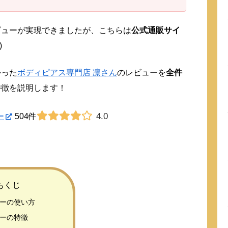
ビューが実現できましたが、こちらは
公式通販サイ
)
かった
ボディピアス専門店 凛さん
のレビューを
全件
特徴を説明します！
4.0
ー
504件
もくじ
ーの使い方
ーの特徴