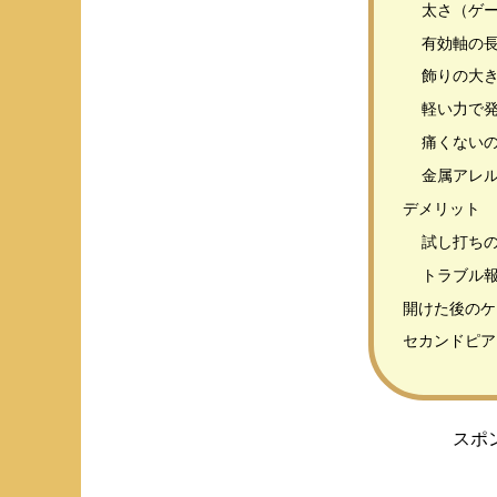
太さ（ゲー
有効軸の長
飾りの大
軽い力で
痛くない
金属アレ
デメリット
試し打ち
トラブル
開けた後のケ
セカンドピア
スポ