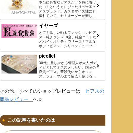
本当に良質なピアスだけを身に着け
たい！という方にぴったりの米国ピ
アスブランド。カスタマイズ性にも
優れていて、セミオーダーが楽しめ
ます。
イヤーズ
とても珍しい軸太ファッションピア
ス・純チタン～18金、純金コートな
どハイクオリティでリーズナブルな
ボディピアス・シリコンチューブな
ど、品数は多くありませんが、貴重
な商品ばかりです♪
picollet
30代に差し掛かる管理人が大人ボデ
ィピとしてオススメしたい、国産の
良質ピアス。普段使いからオフィ
ス、フォーマルまで幅広く使えるデ
ザインがお気に入りです◎
その他、すべてのショップレビューは
ピアスの
商品レビュー
へ☆
この記事を書いたのは