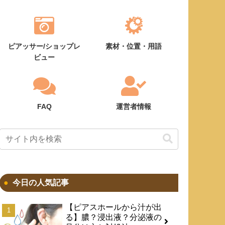
ピアッサー/ショップレ
素材・位置・用語
ビュー
FAQ
運営者情報
今日の人気記事
【ピアスホールから汁が出
る】膿？浸出液？分泌液の