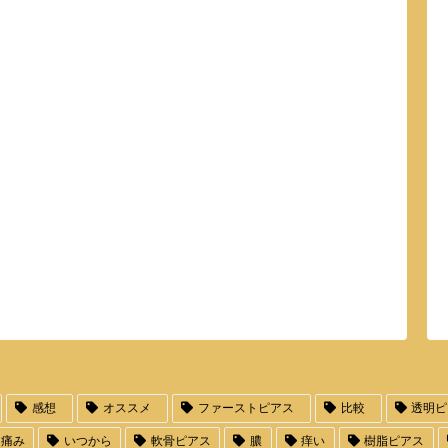
感想
オススメ
ファーストピアス
比較
透明ピ
痛み
いつから
軟骨ピアス
膿
痒い
樹脂ピアス