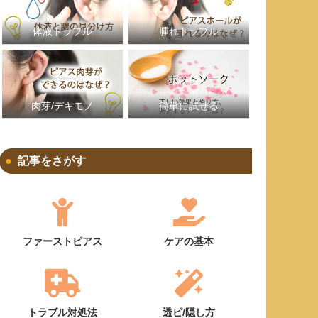
体液トラブル
腫れトラブル
簡単に試せる
肉芽/デキモノ
記事をさがす
ファーストピアス
ケアの基本
トラブル対処法
透ピ/隠し方