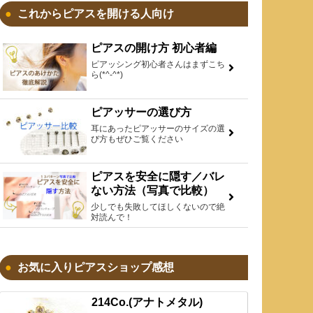
これからピアスを開ける人向け
ピアスの開け方 初心者編
ピアッシング初心者さんはまずこち
ら(*^-^*)
ピアッサーの選び方
耳にあったピアッサーのサイズの選
び方もぜひご覧ください
ピアスを安全に隠す／バレ
ない方法（写真で比較）
少しでも失敗してほしくないので絶
対読んで！
お気に入りピアスショップ感想
214Co.(アナトメタル)