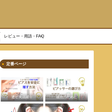
方
レビュー・用語・FAQ
報
定番ページ
透ピ大活躍☆
成功のために