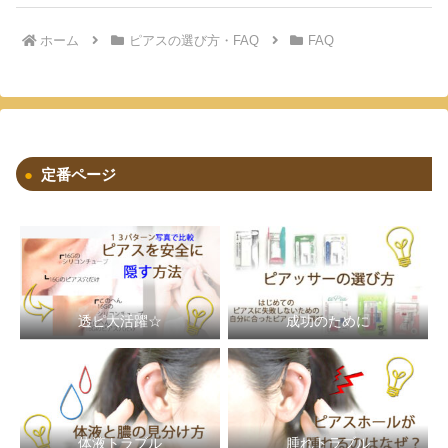
ホーム
ピアスの選び方・FAQ
FAQ
定番ページ
透ピ大活躍☆
成功のために
体液トラブル
腫れトラブル