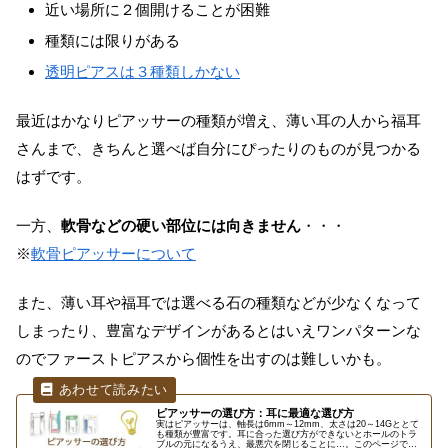
近い場所に２個開けることが困難
種類には限りがある
透明ピアスは３種類しかない
最近はかなりピアッサーの種類が増え、薄い耳の人から福耳
さんまで、きちんと選べば自分にぴったりのものが見つかる
はずです。
一方、
軟骨などの硬い部位には向きません
・・・
※
軟骨ピアッサーについて
また、薄い耳や福耳では選べる石の種類などが少なくなって
しまったり、豊富なデザインがあるとはいえワンパターンな
のでファーストピアスから個性を出すのは難しいかも。
ピアッサーの選び方：耳に最適な選び方
実はピアッサーは、軸長は6mm～12mm、太さは20～14Gととて
も種類が豊富です。耳に合った選び方ができないとホールのトラ
ブルの元になるうえ、最悪穴を閉じることに…。このページでは