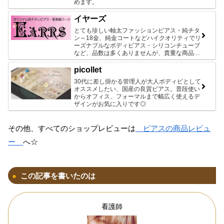
めます。
イヤーズ
とても珍しい軸太ファッションピアス・純チタ
ン～18金、純金コートなどハイクオリティでリ
ーズナブルなボディピアス・シリコンチューブ
など、品数は多くありませんが、貴重な商品ば
かりです♪
picollet
30代に差し掛かる管理人が大人ボディピとして
オススメしたい、国産の良質ピアス。普段使い
からオフィス、フォーマルまで幅広く使えるデ
ザインがお気に入りです◎
その他、すべてのショップレビューは
ピアスの商品レビュ
ー
へ☆
この記事を書いたのは
看護師