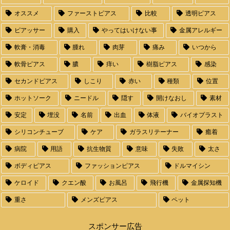
オススメ
ファーストピアス
比較
透明ピアス
ピアッサー
購入
やってはいけない事
金属アレルギー
軟膏・消毒
腫れ
肉芽
痛み
いつから
軟骨ピアス
膿
痒い
樹脂ピアス
感染
セカンドピアス
しこり
赤い
種類
位置
ホットソーク
ニードル
隠す
開けなおし
素材
安定
埋没
名前
出血
体液
バイオプラスト
シリコンチューブ
ケア
ガラスリテーナー
癒着
病院
用語
抗生物質
意味
失敗
太さ
ボディピアス
ファッションピアス
ドルマイシン
ケロイド
クエン酸
お風呂
飛行機
金属探知機
重さ
メンズピアス
ペット
スポンサー広告