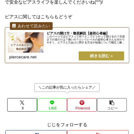
で安全なピアスライフを楽しんでくださいね(^^)/
ピアスに関してはこちらもどうぞ
ピアスの開け方・徹底解説【超初心者編】
このページではピアスって何？どこでどうやって開けるの？完成
までの道のりは？痛いの？というレベルの超初心者さんも分かり
やすく、ピアスと穴あけに関する方法や知識について幅広く解説
しています(/・ω・)/ピアス（ホール）って何？一般的には「アク
セ...
piercecare.net
＼この記事が気に入ったらシェア／
X
LINE
Pinterest
コピー
じじをフォローする