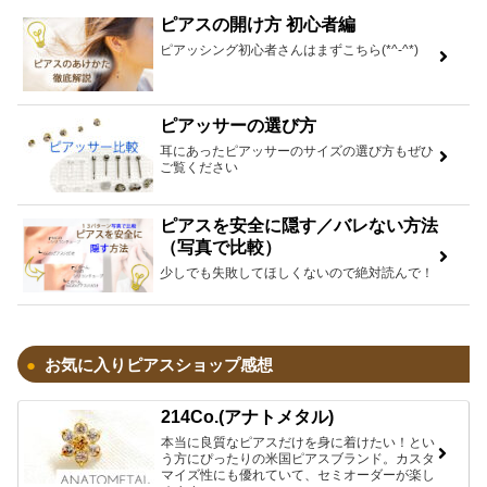
ピアスの開け方 初心者編
ピアッシング初心者さんはまずこちら(*^-^*)
ピアッサーの選び方
耳にあったピアッサーのサイズの選び方もぜひ
ご覧ください
ピアスを安全に隠す／バレない方法
（写真で比較）
少しでも失敗してほしくないので絶対読んで！
お気に入りピアスショップ感想
214Co.(アナトメタル)
本当に良質なピアスだけを身に着けたい！とい
う方にぴったりの米国ピアスブランド。カスタ
マイズ性にも優れていて、セミオーダーが楽し