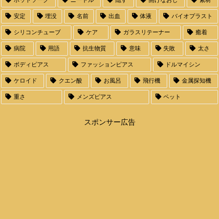
安定
埋没
名前
出血
体液
バイオプラスト
シリコンチューブ
ケア
ガラスリテーナー
癒着
病院
用語
抗生物質
意味
失敗
太さ
ボディピアス
ファッションピアス
ドルマイシン
ケロイド
クエン酸
お風呂
飛行機
金属探知機
重さ
メンズピアス
ペット
スポンサー広告