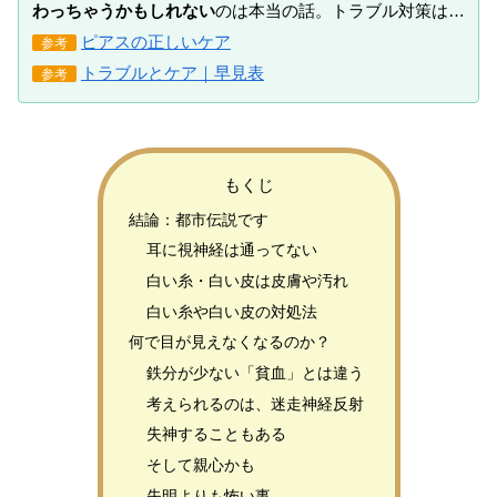
わっちゃうかもしれない
のは本当の話。トラブル対策は…
ピアスの正しいケア
参考
トラブルとケア｜早見表
参考
もくじ
結論：都市伝説です
耳に視神経は通ってない
白い糸・白い皮は皮膚や汚れ
白い糸や白い皮の対処法
何で目が見えなくなるのか？
鉄分が少ない「貧血」とは違う
考えられるのは、迷走神経反射
失神することもある
そして親心かも
失明よりも怖い事