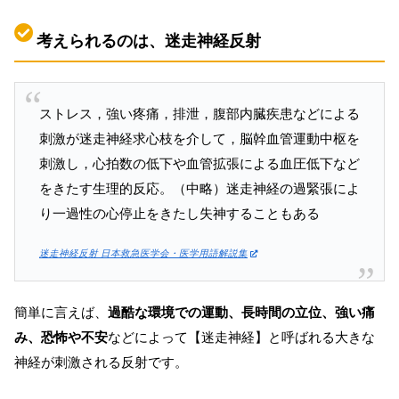
考えられるのは、迷走神経反射
ストレス，強い疼痛，排泄，腹部内臓疾患などによる
刺激が迷走神経求心枝を介して，脳幹血管運動中枢を
刺激し，心拍数の低下や血管拡張による血圧低下など
をきたす生理的反応。（中略）迷走神経の過緊張によ
り一過性の心停止をきたし失神することもある
迷走神経反射 日本救急医学会・医学用語解説集
簡単に言えば、
過酷な環境での運動、長時間の立位、強い痛
み、恐怖や不安
などによって【迷走神経】と呼ばれる大きな
神経が刺激される反射です。