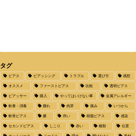
タグ
ピアス
ピアッシング
トラブル
選び方
感想
オススメ
ファーストピアス
比較
透明ピアス
ピアッサー
購入
やってはいけない事
金属アレルギー
軟膏・消毒
腫れ
肉芽
痛み
いつから
軟骨ピアス
膿
痒い
樹脂ピアス
感染
セカンドピアス
しこり
赤い
種類
位置
ホットソーク
ニードル
隠す
開けなおし
素材