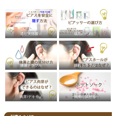
透ピ大活躍☆
成功のために
体液トラブル
腫れトラブル
簡単に試せる
肉芽/デキモノ