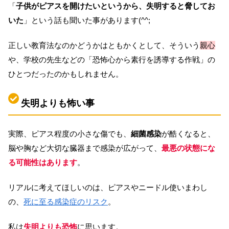
「
子供がピアスを開けたいというから、失明すると脅してお
いた
」という話も聞いた事があります(^^;
正しい教育法なのかどうかはともかくとして、そういう
親心
や、学校の先生などの「恐怖心から素行を誘導する作戦」の
ひとつだったのかもしれません。
失明よりも怖い事
実際、ピアス程度の小さな傷でも、
細菌感染
が酷くなると、
脳や胸など大切な臓器まで感染が広がって、
最悪の状態にな
る可能性はあります
。
リアルに考えてほしいのは、ピアスやニードル使いまわし
の、
死に至る感染症のリスク
。
私は
失明よりも恐怖
に思います。