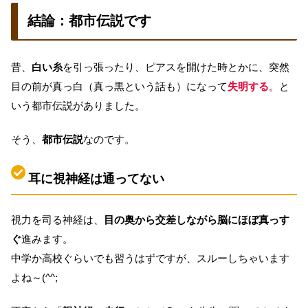
結論：都市伝説です
昔、
白い糸
を引っ張ったり、ピアスを開けた時とかに、突然
目の前が真っ白（真っ黒という話も）になって
失明する
。と
いう都市伝説がありました。
そう、
都市伝説
なのです。
耳に視神経は通ってない
視力を司る神経は、
目の奥から交差しながら脳にほぼ真っす
ぐ
進みます。
中学か高校ぐらいでも習うはずですが、スルーしちゃいます
よね～(^^;