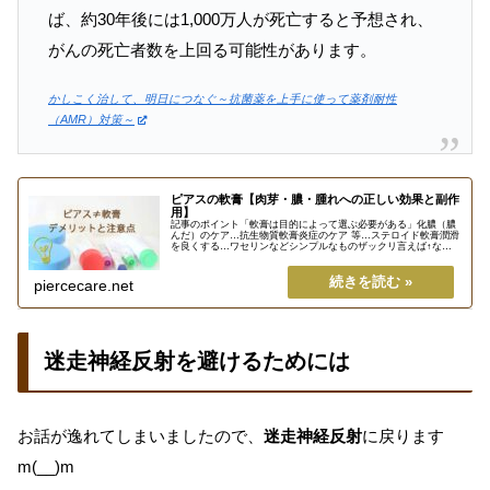
ば、約30年後には1,000万人が死亡すると予想され、
がんの死亡者数を上回る可能性があります。
かしこく治して、明日につなぐ～抗菌薬を上手に使って薬剤耐性
（AMR）対策～
​ピアスの軟膏【肉芽・膿・腫れへの正しい効果と副作
用】
記事のポイント「軟膏は目的によって選ぶ必要がある」化膿（膿
んだ）のケア…抗生物質軟膏炎症のケア 等…ステロイド軟膏潤滑
を良くする…ワセリンなどシンプルなものザックリ言えば↑なん
だけど、そう単純でもない。このページでは、軟膏の効果と副作
用、デ...
piercecare.net
迷走神経反射を避けるためには
お話が逸れてしまいましたので、
迷走神経反射
に戻ります
m(__)m