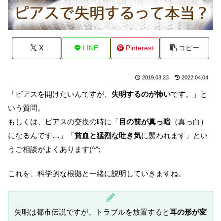
X
LINE
Pinterest
コピー
2019.03.23
2022.04.04
「ピアスを開けたいんですが、
失明するのが怖い
です。」と
いう質問。
もしくは、ピアスの交換の時に「
目の前が真っ暗
（真っ白）
になるんです…」「
貧血と猛烈な吐き気
に襲われます」とい
うご相談がよくあります(^^;
これを、科学的な根拠と一緒に説明していきますね。
失明は都市伝説ですが、トラブルを放置すると
耳の形が変