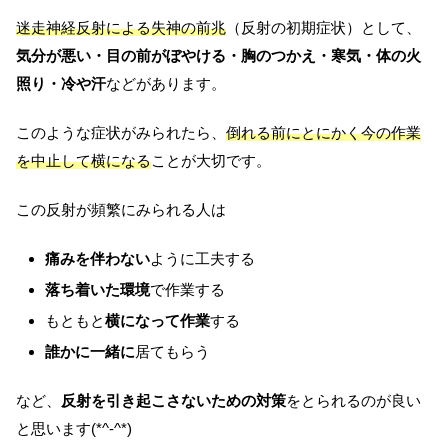
迷走神経反射による失神の前兆
（反射の初期症状）として、
気分が悪い・目の前がぼやける・胸のつかえ・寒気・体の火
照り・冷や汗
などがあります。
このような症状がみられたら、
倒れる前にとにかく今の作業
を中止して横になる
ことが大切です。
この反射が頻繁にみられる人は
痛みを伴わない
ように工夫する
落ち着いた環境
で作業する
もともと
横になって作業
する
誰かに一緒に
居てもらう
など、
反射を引き起こさないための対策
をとられるのが良い
と思います(*^-^*)