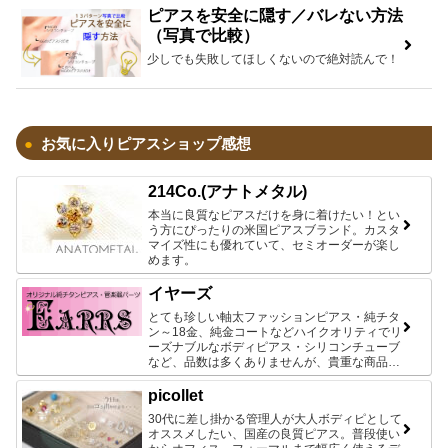
ピアスを安全に隠す／バレない方法
（写真で比較）
少しでも失敗してほしくないので絶対読んで！
お気に入りピアスショップ感想
214Co.(アナトメタル)
本当に良質なピアスだけを身に着けたい！とい
う方にぴったりの米国ピアスブランド。カスタ
マイズ性にも優れていて、セミオーダーが楽し
めます。
イヤーズ
とても珍しい軸太ファッションピアス・純チタ
ン～18金、純金コートなどハイクオリティでリ
ーズナブルなボディピアス・シリコンチューブ
など、品数は多くありませんが、貴重な商品ば
かりです♪
picollet
30代に差し掛かる管理人が大人ボディピとして
オススメしたい、国産の良質ピアス。普段使い