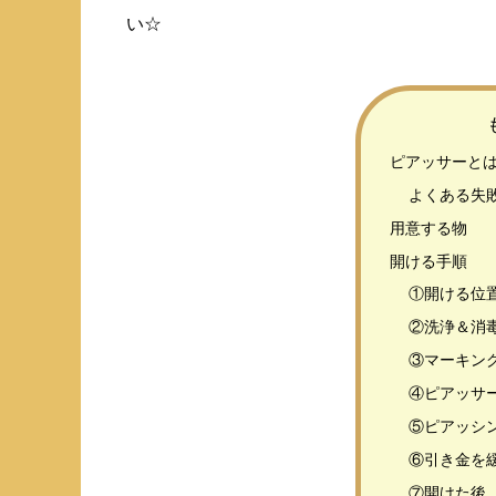
い☆
ピアッサーと
よくある失
​用意する物
開ける手順
①開ける位
②洗浄＆消
③マーキン
④ピアッサ
⑤ピアッシ
⑥引き金を
⑦開けた後