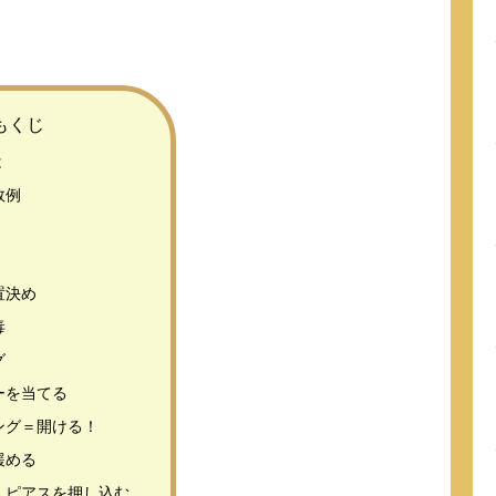
もくじ
は
敗例
置決め
毒
グ
ーを当てる
ング＝開ける！
緩める
…ピアスを押し込む