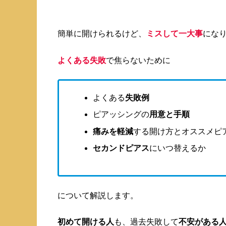
簡単に開けられるけど、
ミスして一大事
にな
よくある失敗
で焦らないために
よくある
失敗例
ピアッシングの
用意と手順
痛みを軽減
する開け方とオススメピ
セカンドピアス
にいつ替えるか
について解説します。
初めて開ける人
も、過去失敗して
不安がある