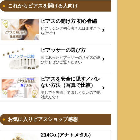
これからピアスを開ける人向け
ピアスの開け方 初心者編
ピアッシング初心者さんはまずこち
ら(*^-^*)
ピアッサーの選び方
耳にあったピアッサーのサイズの選
び方もぜひご覧ください
ピアスを安全に隠す／バレ
ない方法（写真で比較）
少しでも失敗してほしくないので絶
対読んで！
お気に入りピアスショップ感想
214Co.(アナトメタル)