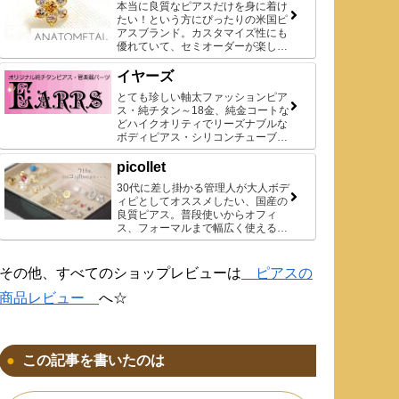
本当に良質なピアスだけを身に着け
たい！という方にぴったりの米国ピ
アスブランド。カスタマイズ性にも
優れていて、セミオーダーが楽しめ
ます。
イヤーズ
とても珍しい軸太ファッションピア
ス・純チタン～18金、純金コートな
どハイクオリティでリーズナブルな
ボディピアス・シリコンチューブな
ど、品数は多くありませんが、貴重
な商品ばかりです♪
picollet
30代に差し掛かる管理人が大人ボデ
ィピとしてオススメしたい、国産の
良質ピアス。普段使いからオフィ
ス、フォーマルまで幅広く使えるデ
ザインがお気に入りです◎
その他、すべてのショップレビューは
ピアスの
商品レビュー
へ☆
この記事を書いたのは