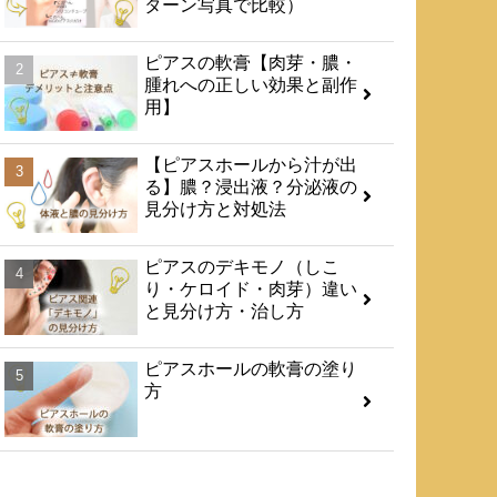
ターン写真で比較）
​ピアスの軟膏【肉芽・膿・
腫れへの正しい効果と副作
用】
【ピアスホールから汁が出
る】膿？浸出液？分泌液の
見分け方と対処法
ピアスのデキモノ（しこ
り・ケロイド・肉芽）違い
と見分け方・治し方
ピアスホールの軟膏の塗り
方