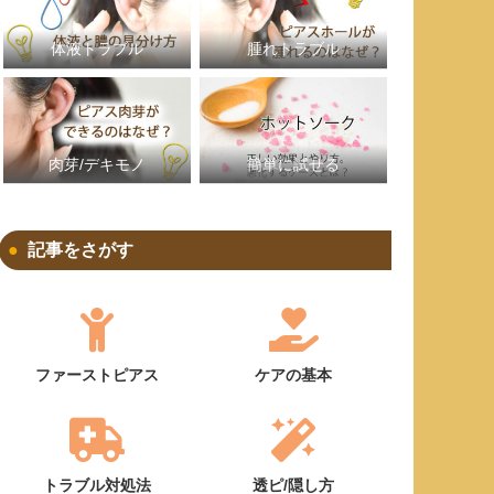
体液トラブル
腫れトラブル
簡単に試せる
肉芽/デキモノ
記事をさがす
ファーストピアス
ケアの基本
トラブル対処法
透ピ/隠し方