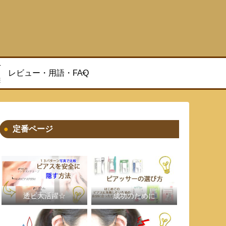
方
レビュー・用語・FAQ
報
定番ページ
透ピ大活躍☆
成功のために