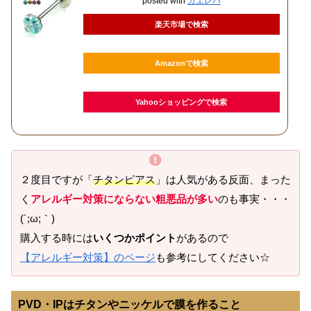
posted with
カエレバ
楽天市場で検索
Amazonで検索
Yahooショッピングで検索
２度目ですが「
チタンピアス
」は人気がある反面、まった
く
アレルギー対策にならない粗悪品が多い
のも事実・・・
(´;ω;｀)
購入する時には
いくつかポイント
があるので
【アレルギー対策】のページ
も参考にしてください☆
PVD・IPはチタンやニッケルで膜を作ること