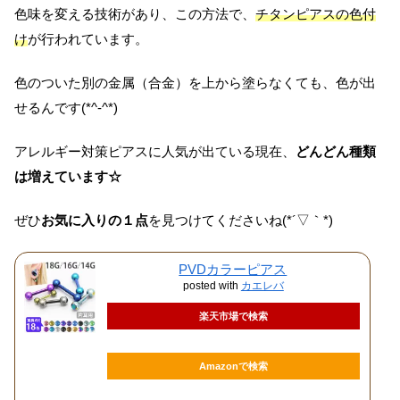
色味を変える技術があり、この方法で、
チタンピアスの色付
け
が行われています。
色のついた別の金属（合金）を上から塗らなくても、色が出
せるんです(*^-^*)
アレルギー対策ピアスに人気が出ている現在、
どんどん種類
は増えています☆
ぜひ
お気に入りの１点
を見つけてくださいね(*´▽｀*)
PVDカラーピアス
posted with
カエレバ
楽天市場で検索
Amazonで検索