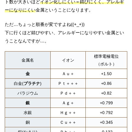
ト数が大きいほど
イオン化しにくい＝錆びにくく、アレルギ
ーになりにくい
金属ということになります。
ただ…ちょっと順番が変ですよね((+_+))
下に行くほど錆びやすい、アレルギーになりやすい金属とい
うことなんですが…。
標準電極電位
金属名
イオン
（ボルト）
金
Ａｕ＋
+1.50
白金(
プラチナ
)
Ｐｔ＋＋＋
+0.86
パラジウム
Ｐｄ＋＋
+0.82
銀
Ａｇ＋
+0.799
水銀
Ｈｇ＋＋
+0.792
銅
Ｃｕ＋＋
+0.345