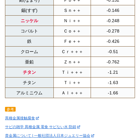
鉛(なまり)
Ｐｂ＋＋
-0.132
錫(すず)
Ｓｎ＋＋
-0.146
ニッケル
Ｎｉ＋＋
-0.248
コバルト
Ｃｏ＋＋
-0.278
鉄
Ｆｅ＋＋
-0.426
クローム
Ｃｒ＋＋＋
-0.51
亜鉛
Ｚｎ＋＋
-0.762
チタン
Ｔｉ＋＋＋
-1.21
チタン
Ｔｉ＋＋
-1.63
アルミニウム
Ａｌ＋＋＋
-1.66
参考
異種金属接触腐食
サビの雑学 異種金属 電食 サビない水 防錆
貴金属について | 一般社団法人日本ジュエリー協会