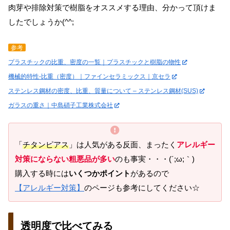
肉芽や排除対策で樹脂をオススメする理由、分かって頂けま
したでしょうか(^^;
参考
プラスチックの比重、密度の一覧｜プラスチックと樹脂の物性
機械的特性-比重（密度）｜ファインセラミックス｜京セラ
ステンレス鋼材の密度、比重、質量について – ステンレス鋼材(SUS)
ガラスの重さ｜中島硝子工業株式会社
「
チタンピアス
」は人気がある反面、まったく
アレルギー
対策にならない粗悪品が多い
のも事実・・・(´;ω;｀)
購入する時には
いくつかポイント
があるので
【アレルギー対策】
のページも参考にしてください☆
透明度で比べてみる